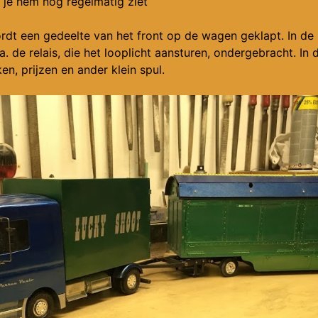
je hem nog regelmatig ziet
ordt een gedeelte van het front op de wagen geklapt. In de
.a. de relais, die het looplicht aansturen, ondergebracht. In 
n, prijzen en ander klein spul.