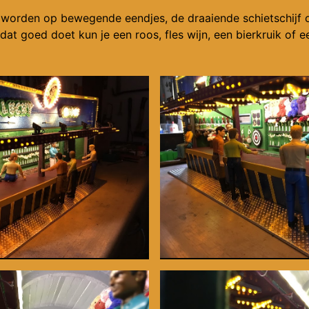
 worden op bewegende eendjes, de draaiende schietschijf 
e dat goed doet kun je een roos, fles wijn, een bierkruik of e