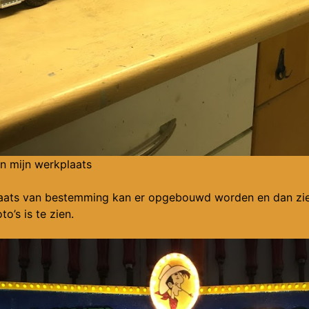
in mijn werkplaats
aats van bestemming kan er opgebouwd worden en dan ziet 
o’s is te zien.