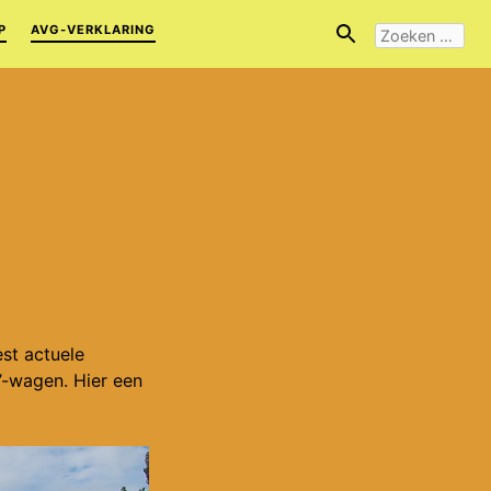
ZOEKEN
P
AVG-VERKLARING
NAAR:
st actuele
’-wagen. Hier een