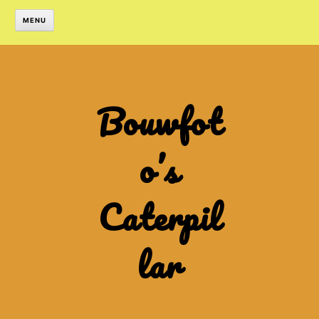
MENU
Bouwfot
o’s
Caterpil
lar