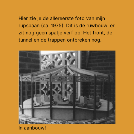
Hier zie je de allereerste foto van mijn
rupsbaan (ca. 1975). Dit is de ruwbouw: er
zit nog geen spatje verf op! Het front, de
tunnel en de trappen ontbreken nog.
In aanbouw!